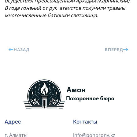
осуществил Преосвященный
Аркадий
(Карпинский).
В года гонений
от рук
атеистов получили травмы
многочисленные батюшки святилища.
НАЗАД
ВПЕРЕД
Адрес
Контакты
г. Алматы
info@pohorony.kz