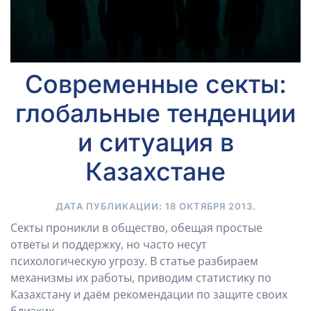
Современные секты:
глобальные тенденции
и ситуация в
Казахстане
ДАТА ПУБЛИКАЦИИ:
18 ОКТЯБРЯ 2013
.
Секты проникли в общество, обещая простые
ответы и поддержку, но часто несут
психологическую угрозу. В статье разбираем
механизмы их работы, приводим статистику по
Казахстану и даём рекомендации по защите своих