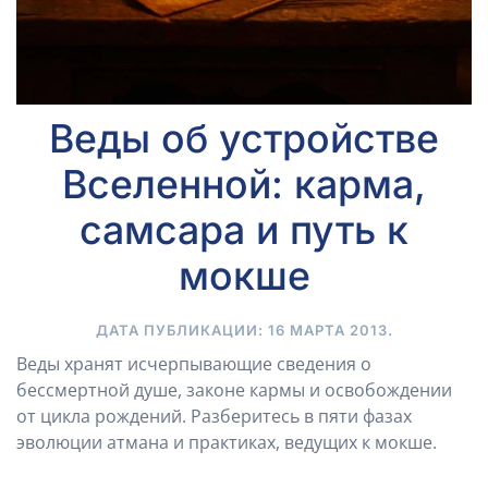
Веды об устройстве
Вселенной: карма,
самсара и путь к
мокше
ДАТА ПУБЛИКАЦИИ:
16 МАРТА 2013
.
Веды хранят исчерпывающие сведения о
бессмертной душе, законе кармы и освобождении
от цикла рождений. Разберитесь в пяти фазах
эволюции атмана и практиках, ведущих к мокше.