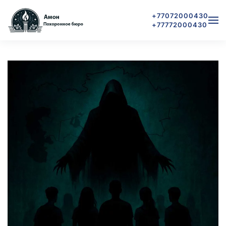
+77072000430
+77772000430
Skip to main content