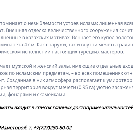
поминает о незыблемости устоев ислама: лишенная вся
эт. Внешняя отделка величественного сооружения сочет
ненные в казахских мотивах. Венчает его купол золото
 минарета 47 м. Как снаружи, так и внутри мечеть трад
фическом исполнении настоящих турецких мастеров.
ает мужской и женский залы, имеющие отдельные входы
оков по исламским предметам, – во всех помещениях от
. Созданная в них атмосфера располагает к умиротво
ая территория вокруг мечети (0.95 га) уютно засажен
ми, фонарями и скамейками.
маты входит в список главных достопримечательностей
 Маметовой. т. +7(727)230-80-02