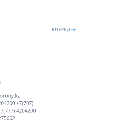
ВПЕРЕД
ы
orony.kz
204200
+7(707)
+7(777) 4204200
275662