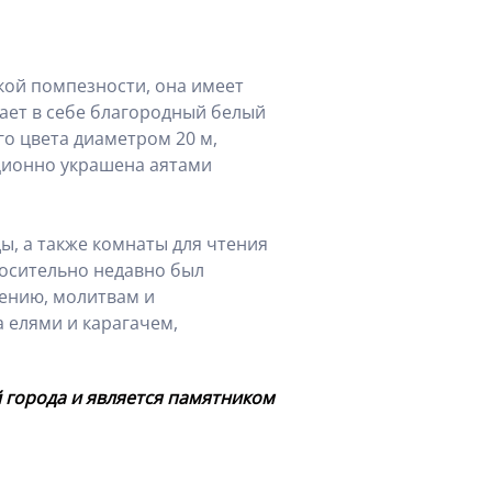
кой помпезности, она имеет
ает в себе благородный белый
го цвета диаметром 20 м,
иционно украшена аятами
, а также комнаты для чтения
носительно недавно был
рению, молитвам и
а елями и карагачем,
 города и является памятником