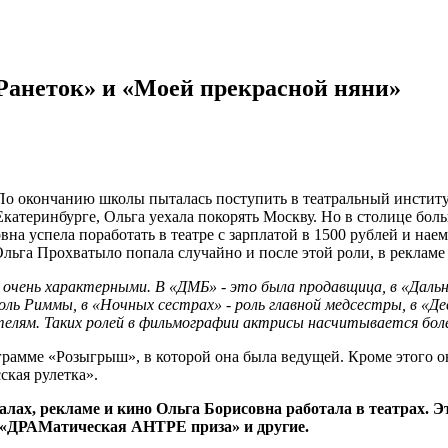
Ранеток» и «Моей прекрасной няни»
По окончанию школы пыталась поступить в театральный институ
Екатеринбурге, Ольга уехала покорять Москву. Но в столице бол
на успела поработать в театре с зарплатой в 1500 рублей и нае
Ольга Прохватыло попала случайно и после этой роли, в рекламе 
 очень
характерными. В «ДМБ» - это была продавщица, в «Даль
роль Риммы, в «Ночных сестрах» - роль главной медсестры, в «Де
телям. Таких ролей в фильмографии актрисы насчитывается боле
амме «Розыгрыш», в которой она была ведущей. Кроме этого он
ская рулетка».
лах, рекламе и кино Ольга Борисовна работала в театрах. Эт
р «ДРАМатическая АНТРЕ приза» и другие.