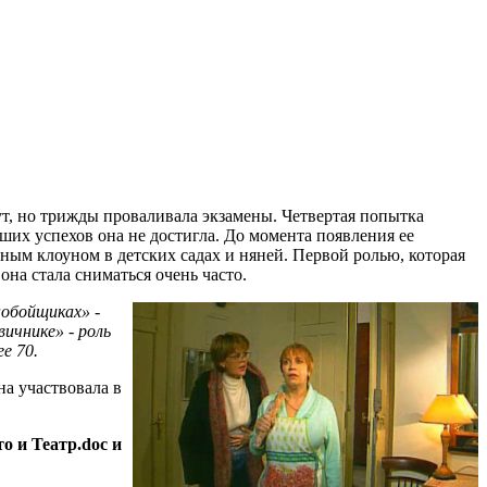
т, но трижды проваливала экзамены. Четвертая попытка
ьших успехов она не достигла. До момента появления ее
мным клоуном в детских садах и няней. Первой ролью, которая
она стала сниматься очень часто.
нобойщиках» -
вичнике» - роль
е 70.
а участвовала в
о и Театр.doc и