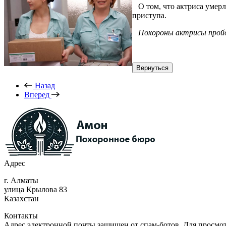
О том, что актриса умерл
приступа.
Похороны актрисы пройдут
Назад
Вперед
Адрес
г. Алматы
улица Крылова 83
Казахстан
Контакты
Адрес электронной почты защищен от спам-ботов. Для просмотра