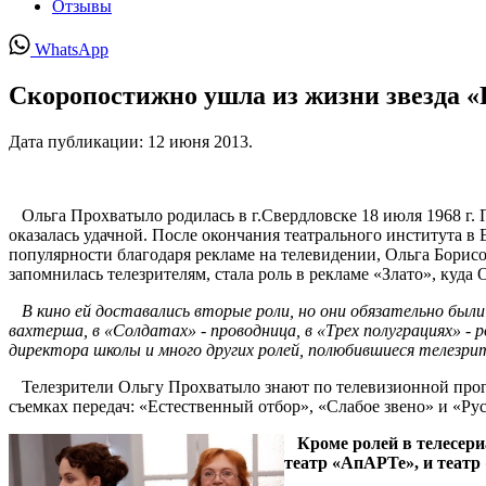
Отзывы
WhatsApp
Скоропостижно ушла из жизни звезда «
Дата публикации:
12 июня 2013
.
Ольга Прохватыло родилась в г.Свердловске 18 июля 1968 г. 
оказалась удачной. После окончания театрального института в 
популярности благодаря рекламе на телевидении, Ольга Борисов
запомнилась телезрителям, стала роль в рекламе «Злато», куда 
В кино ей доставались вторые роли, но они обязательно были
вахтерша, в «Солдатах» - проводница, в «Трех полуграциях» - 
директора школы и много других ролей, полюбившиеся телезри
Телезрители Ольгу Прохватыло знают по телевизионной прогр
съемках передач: «Естественный отбор», «Слабое звено» и «Рус
Кроме ролей в телесериа
театр «АпАРТе», и теат