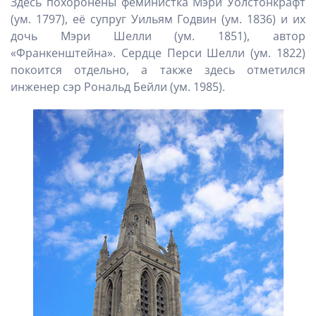
Здесь похоронены феминистка Мэри Уолстонкрафт
(ум. 1797), её супруг Уильям Годвин (ум. 1836) и их
дочь Мэри Шелли (ум. 1851), автор
«Франкенштейна». Сердце Перси Шелли (ум. 1822)
покоится отдельно, а также здесь отметился
инженер сэр Рональд Бейли (ум. 1985).