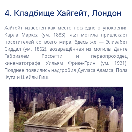
4. Кладбище Хайгейт, Лондон
Хайгейт известен как место последнего упокоения
Карла Маркса (ум. 1883), чья могила привлекает
посетителей со всего мира. Здесь же — Элизабет
Сиддал (ум. 1862), возвращённая из могилы Данте
Габриэлем Россетти, и первопроходец
кинематографа Уильям Фризе-Грин (ум. 1921).
Позднее появились надгробия Дугласа Адамса, Пола
Фута и Шейлы Гиш.