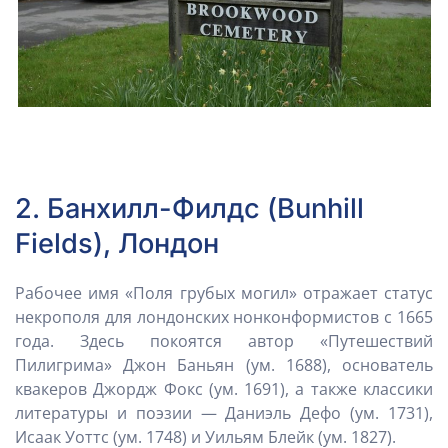
2. Банхилл-Филдс (Bunhill
Fields), Лондон
Рабочее имя «Поля грубых могил» отражает статус
некрополя для лондонских нонконформистов с 1665
года. Здесь покоятся автор «Путешествий
Пилигрима» Джон Баньян (ум. 1688), основатель
квакеров Джордж Фокс (ум. 1691), а также классики
литературы и поэзии — Даниэль Дефо (ум. 1731),
Исаак Уоттс (ум. 1748) и Уильям Блейк (ум. 1827).