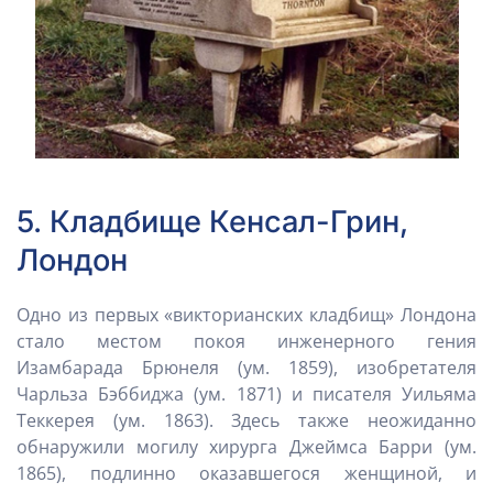
5. Кладбище Кенсал-Грин,
Лондон
Одно из первых «викторианских кладбищ» Лондона
стало местом покоя инженерного гения
Изамбарада Брюнеля (ум. 1859), изобретателя
Чарльза Бэббиджа (ум. 1871) и писателя Уильяма
Теккерея (ум. 1863). Здесь также неожиданно
обнаружили могилу хирурга Джеймса Барри (ум.
1865), подлинно оказавшегося женщиной, и