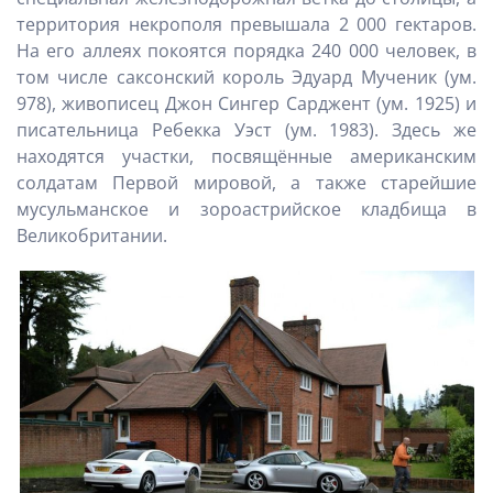
территория некрополя превышала 2 000 гектаров.
На его аллеях покоятся порядка 240 000 человек, в
том числе саксонский король Эдуард Мученик (ум.
978), живописец Джон Сингер Сарджент (ум. 1925) и
писательница Ребекка Уэст (ум. 1983). Здесь же
находятся участки, посвящённые американским
солдатам Первой мировой, а также старейшие
мусульманское и зороастрийское кладбища в
Великобритании.