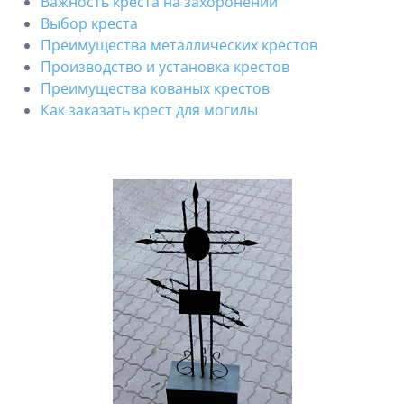
Важность креста на захоронении
Выбор креста
Преимущества металлических крестов
Производство и установка крестов
Преимущества кованых крестов
Как заказать крест для могилы