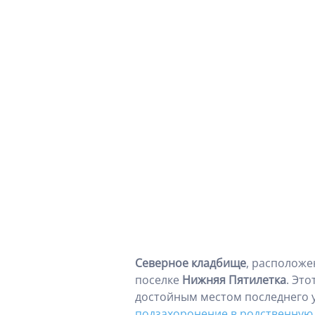
Северное кладбище
, расположе
поселке
Нижняя Пятилетка
. Эт
достойным местом последнего 
подзахоронение в родственную