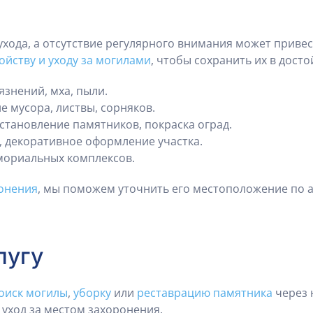
ухода, а отсутствие регулярного внимания может привес
ойству и уходу за могилами
, чтобы сохранить их в дост
язнений, мха, пыли.
ие мусора, листвы, сорняков.
сстановление памятников, покраска оград.
в, декоративное оформление участка.
ориальных комплексов.
онения
, мы поможем уточнить его местоположение по
лугу
оиск могилы
,
уборку
или
реставрацию памятника
через 
уход за местом захоронения.