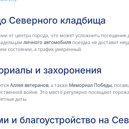
до Северного кладбища
ии от центра города, что может усложнить посещение дл
Владельцам
личного автомобиля
поездка не доставит неу
ем состоянии, а трафик умеренный.
ориалы и захоронения
ится
Аллея ветеранов
, а также
Мемориал Победы
, посв
ственной войне. Это место регулярно посещают горожа
мятные даты.
ми и благоустройство на Се