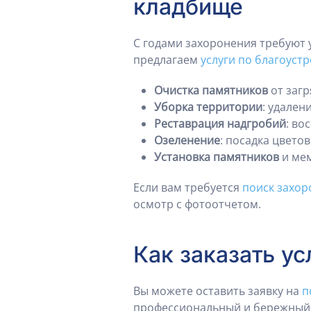
кладбище
С годами захоронения требуют 
предлагаем
услуги по благоустр
Очистка памятников
от загр
Уборка территории
: удален
Реставрация надгробий
: во
Озеленение
: посадка цвето
Установка памятников
и мем
Если вам требуется
поиск захор
осмотр с фотоотчетом.
Как заказать ус
Вы можете оставить заявку на
п
профессиональный и бережный 