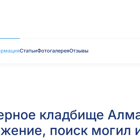
ормация
Статьи
Фотогалерея
Отзывы
ерное кладбище Алма
жение, поиск могил и