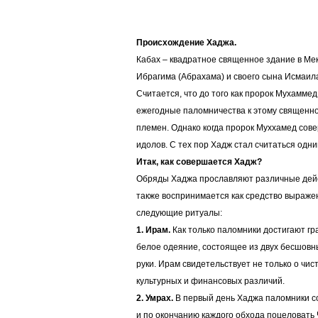
Происхождение Хаджа.
Кабах – квадратное священное здание в Мек
Ибрагима (Абрахама) и своего сына Исмаила
Считается, что до того как пророк Мухамме
ежегодные паломничества к этому священно
племен. Однако когда пророк Муххамед сове
идолов. С тех пор Хадж стал считаться одн
Итак, как совершается Хадж?
Обряды Хаджа прославляют различные дейст
также воспринимается как средство выражен
следующие ритуалы:
1. Ирам.
Как только паломники достигают гр
белое одеяние, состоящее из двух бесшовн
руки. Ирам свидетельствует не только о чи
культурных и финансовых различий.
2. Умрах.
В первый день Хаджа паломники со
и по окончанию каждого обхода поцеловать 