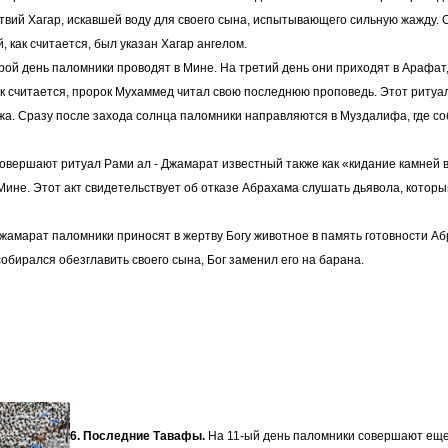
вий Хагар, искавшей воду для своего сына, испытывающего сильную жажду. 
, как считается, был указан Хагар ангелом.
ой день паломники проводят в Мине. На третий день они приходят в Арафат,
к считается, пророк Мухаммед читал свою последнюю проповедь. Этот ритуал
жа. Сразу после захода солнца паломники направляются в Муздалифа, где с
совершают ритуал Рами ал - Джамарат известный также как «кидание камней в
Мине. Этот акт свидетельствует об отказе Абрахама слушать дьявола, котор
жамарат паломники приносят в жертву Богу животное в память готовности А
собирался обезглавить своего сына, Бог заменил его на барана.
6. Последние Тавафы.
На 11-ый день паломники совершают еще 