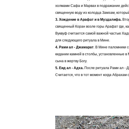
холмами Сафа и Марвах в подражание дейст
священную воду из колодца Замзам, который
3. Хождение в Арафат и в Муздалифа.
Втор
священный Коран возле горы Арафат где, ка
Вуквуф считается самой важной частью Хад
для следующего ритуала в Мине.
4. Рами ал - Джамарат
. В Мине паломники 
кидании камней в столбы, установленные в 
сына в жертву Богу.
5. Еид ал - Адха.
После ритуала Рами ал - Д
Считается, что в тот момент когда Абрахам 