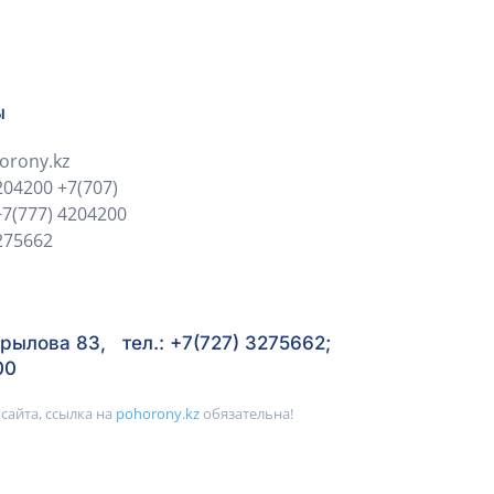
ы
orony.kz
204200
+7(707)
+7(777) 4204200
275662
рылова 83, тел.: +7(727) 3275662;
00
сайта, ссылка на
pohorony.kz
обязательна!