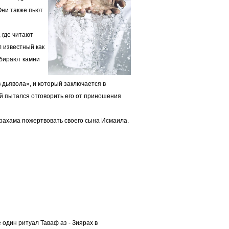
Они также пьют
 где читают
 известный как
обирают камни
 дьявола», и который заключается в
ый пытался отговорить его от приношения
брахама пожертвовать своего сына Исмаила.
один ритуал Таваф аз - Зиярах в