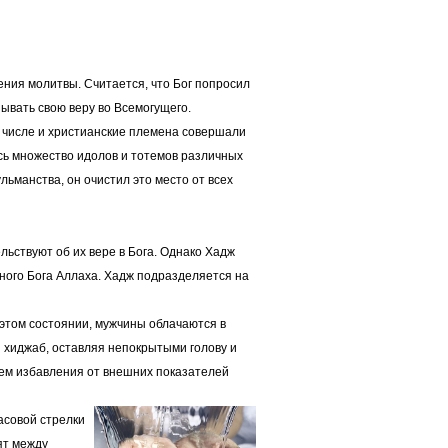
ения молитвы. Считается, что Бог попросил
зывать свою веру во Всемогущего.
м числе и христианские племена совершали
сь множество идолов и тотемов различных
ьманства, он очистил это место от всех
ьствуют об их вере в Бога. Однако Хадж
нного Бога Аллаха. Хадж подразделяется на
 этом состоянии, мужчины облачаются в
 хиджаб, оставляя непокрытыми голову и
утем избавления от внешних показателей
асовой стрелки
ят между