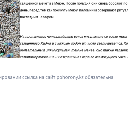
священной мечети в Мекке. После полудня они снова бросают по 
день, перед тем как покинуть Мекку, паломники совершают ритуа
последним Тавафом.
На протяжении четырнадцати веков мусульмане со всего мира 
священного Хаджа и с каждым годом их число увеличивается. 
обязательным для мусульман, тем не менее, оно также являет
самопожертвование и безграничная вера во всемогущего Бога
ровании ссылка на сайт pohorony.kz обязательна.