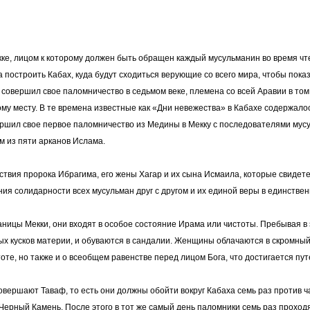
ке, лицом к которому должен быть обращен каждый мусульманин во время чт
 построить Кабах, куда будут сходиться верующие со всего мира, чтобы пока
д совершил свое паломничество в седьмом веке, племена со всей Аравии в то
му месту. В те времена известные как «Дни невежества» в Кабахе содержало
ршил свое первое паломничество из Медины в Мекку с последователями мусул
им из пяти арканов Ислама.
вия пророка Ибрагима, его жены Хагар и их сына Исмаила, которые свидетел
ия солидарности всех мусульман друг с другом и их единой веры в единстве
аницы Мекки, они входят в особое состояние Ирама или чистоты. Пребывая в
ых кусков материи, и обуваются в сандалии. Женщины облачаются в скромный
стоте, но также и о всеобщем равенстве перед лицом Бога, что достигается п
вершают Таваф, то есть они должны обойти вокруг Кабаха
семь раз против ч
Черный Камень. После этого в тот же самый день паломники семь раз проход